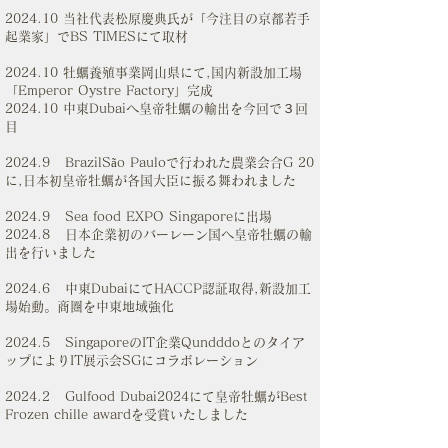
2024.10 当社代表松原慶典氏が「今注目の京都若手
起業家」でBS TIMESにて取材
2024.10 牡蠣養殖事業岡山県にて,国内新設加工場
「Emperor Oystre Factory」完成
2024.10 中東Dubaiへ皇帝牡蠣の輸出を今回で３回
目
2024.9 BrazilSão Pauloで行われた農業会合G 20
に,日本初皇帝牡蠣が各国大臣に振る舞われました
2024.9 Sea food EXPO Singaporeに出場
2024.8 日本企業初のバーレーン国へ皇帝牡蠣の輸
出を行いました
2024.6 中東DubaiにてHACCP認証取得,新設加工
場始動。商圏を中東地域強化
2024.5 SingaporeのIT企業Qundddoとのタイア
ップによりIT展示会SGにコラボレーション
2024.2 Gulfood Dubai2024にて皇帝牡蠣がBest
Frozen chille awardを受賞いたしました