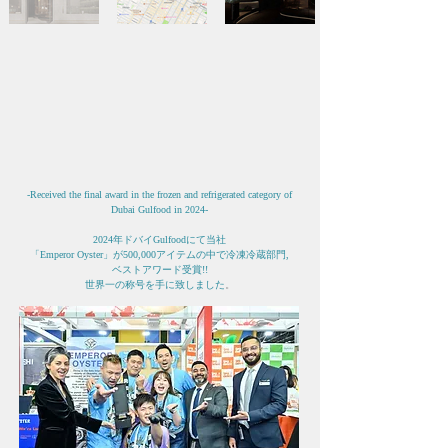
-Received the final award in the frozen and refrigerated category of
Dubai Gulfood in 2024-
2024年ドバイGulfoodにて当社
「
Emperor Oyster」が500,000アイテムの中で冷凍冷蔵部門,
ベストアワード受賞!!
​世界一の称号を手に致しました
。