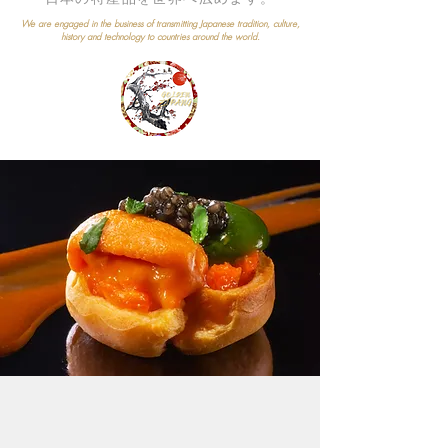
We are engaged in the business of transmitting Japanese tradition, culture,
history and technology to countries around the world.