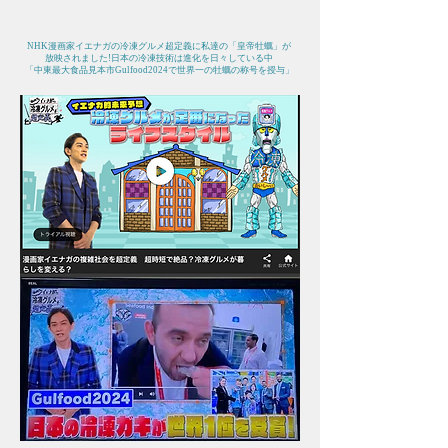
​NHK漫画家イエナガの冷凍グルメ超定義に私達の「皇帝牡蠣」が
放映されました!日本の冷凍技術は進化を日々している中
「中東最大食品見本市Gulfood2024で世界一の牡蠣の称号を授与」