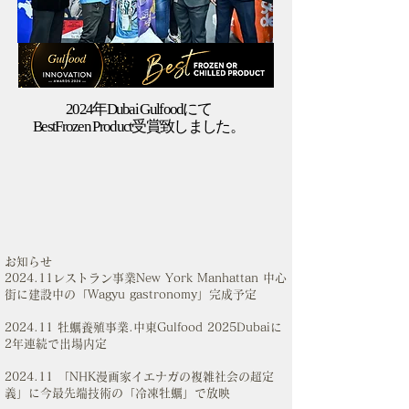
2024年Dubai Gulfoodにて
​BestFrozen Product受賞致しました。
お知らせ
2024.11レストラン事業New York Manhattan 中心
街に建設中の「Wagyu gastronomy」完成予定
2024.11 牡蠣養殖事業.中東Gulfood 2025Dubaiに
2年連続で出場内定
2024.11 「NHK漫画家イエナガの複雑社会の超定
義」に今最先端技術の「冷凍牡蠣」で放映