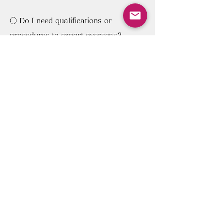
​○ Do I need qualifications or
procedures to export overseas?
= We will check the necessary qualifications and
procedures. We can also act on your behalf.
​○ I can't speak a foreign language at
all, but is it impossible if someone
doesn't prepare it?
= Please leave it to our staff. There is no problem with
the language wall.
​○ How can I find out the import /
export method, tariffs and costs?
= Please leave everything about logistic.