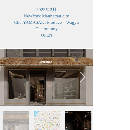
2025年2月
NewYork Manhattan city
​ChefYAMASAKI Produce Wagyu
Gastronomy
OPEN