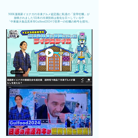
​NHK漫画家イエナガの冷凍グルメ超定義に私達の「皇帝牡蠣」が
放映されました!日本の冷凍技術は進化を日々している中
「中東最大食品見本市Gulfood2024で世界一の牡蠣の称号を授与」