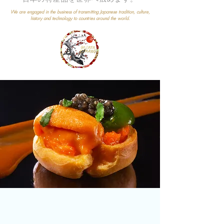
We are engaged in the business of transmitting Japanese tradition, culture,
history and technology to countries around the world.