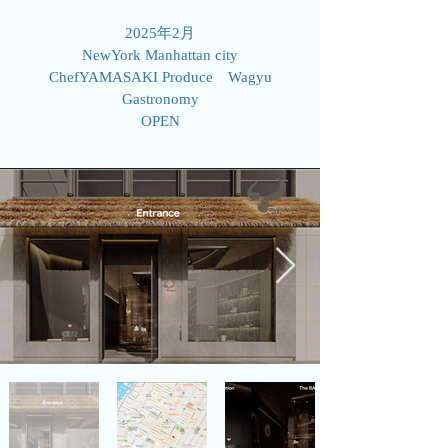
2025年2月
NewYork Manhattan city
​ChefYAMASAKI Produce Wagyu
Gastronomy
OPEN