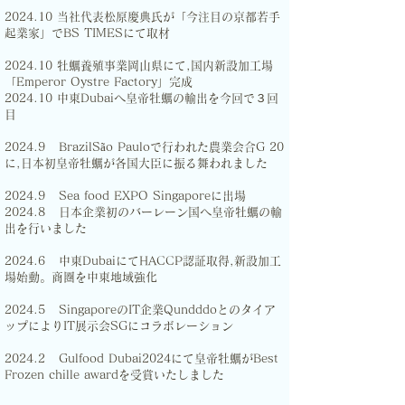
2024.10 当社代表松原慶典氏が「今注目の京都若手
起業家」でBS TIMESにて取材
2024.10 牡蠣養殖事業岡山県にて,国内新設加工場
「Emperor Oystre Factory」完成
2024.10 中東Dubaiへ皇帝牡蠣の輸出を今回で３回
目
2024.9 BrazilSão Pauloで行われた農業会合G 20
に,日本初皇帝牡蠣が各国大臣に振る舞われました
2024.9 Sea food EXPO Singaporeに出場
2024.8 日本企業初のバーレーン国へ皇帝牡蠣の輸
出を行いました
2024.6 中東DubaiにてHACCP認証取得,新設加工
場始動。商圏を中東地域強化
2024.5 SingaporeのIT企業Qundddoとのタイア
ップによりIT展示会SGにコラボレーション
2024.2 Gulfood Dubai2024にて皇帝牡蠣がBest
Frozen chille awardを受賞いたしました