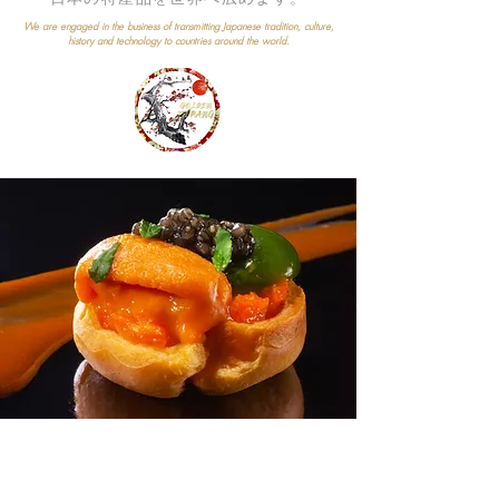
We are engaged in the business of transmitting Japanese tradition, culture,
history and technology to countries around the world.