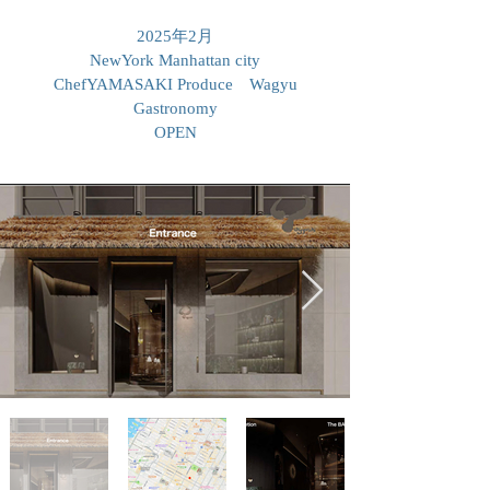
2025年2月
NewYork Manhattan city
​ChefYAMASAKI Produce Wagyu
Gastronomy
OPEN