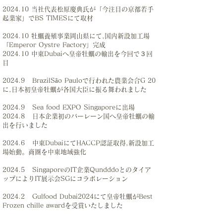
2024.10 当社代表松原慶典氏が「今注目の京都若手
起業家」でBS TIMESにて取材
2024.10 牡蠣養殖事業岡山県にて,国内新設加工場
「Emperor Oystre Factory」完成
2024.10 中東Dubaiへ皇帝牡蠣の輸出を今回で３回
目
2024.9 BrazilSão Pauloで行われた農業会合G 20
に,日本初皇帝牡蠣が各国大臣に振る舞われました
2024.9 Sea food EXPO Singaporeに出場
2024.8 日本企業初のバーレーン国へ皇帝牡蠣の輸
出を行いました
2024.6 中東DubaiにてHACCP認証取得,新設加工
場始動。商圏を中東地域強化
2024.5 SingaporeのIT企業Qundddoとのタイア
ップによりIT展示会SGにコラボレーション
2024.2 Gulfood Dubai2024にて皇帝牡蠣がBest
Frozen chille awardを受賞いたしました