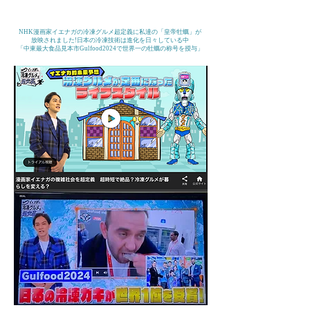
​NHK漫画家イエナガの冷凍グルメ超定義に私達の「皇帝牡蠣」が
放映されました!日本の冷凍技術は進化を日々している中
「中東最大食品見本市Gulfood2024で世界一の牡蠣の称号を授与」