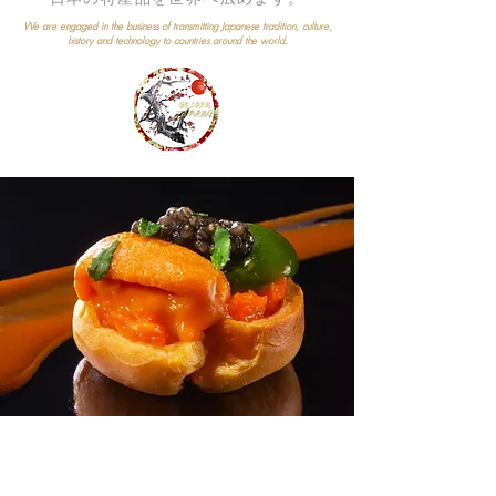
We are engaged in the business of transmitting Japanese tradition, culture,
history and technology to countries around the world.