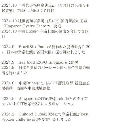
2024.10 当社代表松原慶典氏が「今注目の京都若手
起業家」でBS TIMESにて取材
2024.10 牡蠣養殖事業岡山県にて,国内新設加工場
「Emperor Oystre Factory」完成
2024.10 中東Dubaiへ皇帝牡蠣の輸出を今回で３回
目
2024.9 BrazilSão Pauloで行われた農業会合G 20
に,日本初皇帝牡蠣が各国大臣に振る舞われました
2024.9 Sea food EXPO Singaporeに出場
2024.8 日本企業初のバーレーン国へ皇帝牡蠣の輸
出を行いました
2024.6 中東DubaiにてHACCP認証取得,新設加工
場始動。商圏を中東地域強化
2024.5 SingaporeのIT企業Qundddoとのタイア
ップによりIT展示会SGにコラボレーション
2024.2 Gulfood Dubai2024にて皇帝牡蠣がBest
Frozen chille awardを受賞いたしました