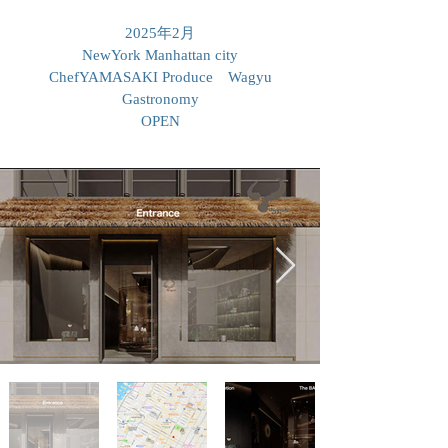
2025年2月
NewYork Manhattan city
​ChefYAMASAKI Produce Wagyu
Gastronomy
OPEN