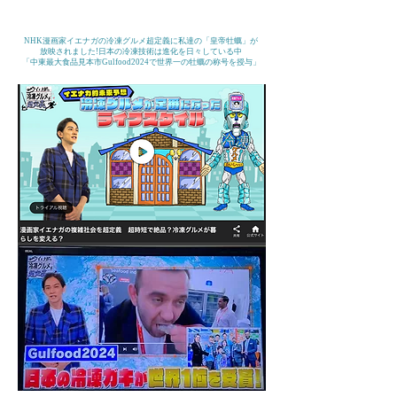
​NHK漫画家イエナガの冷凍グルメ超定義に私達の「皇帝牡蠣」が
放映されました!日本の冷凍技術は進化を日々している中
「中東最大食品見本市Gulfood2024で世界一の牡蠣の称号を授与」