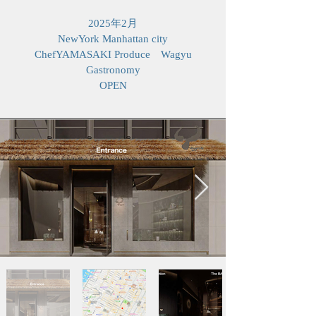
2025年2月
NewYork Manhattan city
​ChefYAMASAKI Produce Wagyu
Gastronomy
OPEN