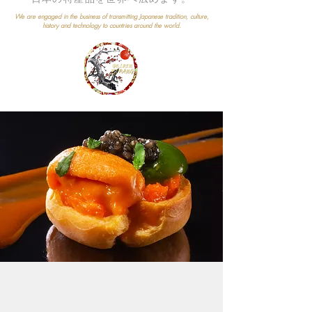
We are engaged in the business of transmitting Japanese tradition, culture,
history and technology to countries around the world.