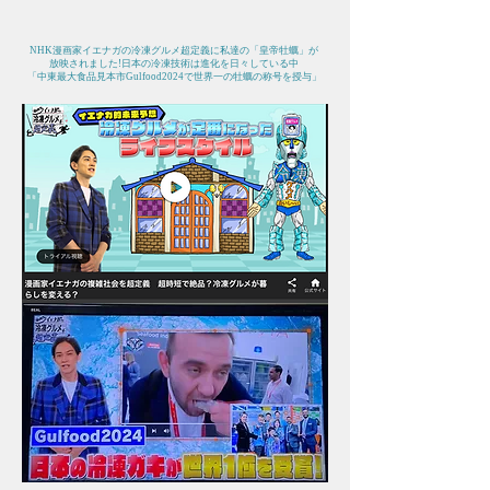
​NHK漫画家イエナガの冷凍グルメ超定義に私達の「皇帝牡蠣」が
放映されました!日本の冷凍技術は進化を日々している中
「中東最大食品見本市Gulfood2024で世界一の牡蠣の称号を授与」