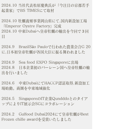
2024.10 当社代表松原慶典氏が「今注目の京都若手
起業家」でBS TIMESにて取材
2024.10 牡蠣養殖事業岡山県にて,国内新設加工場
「Emperor Oystre Factory」完成
2024.10 中東Dubaiへ皇帝牡蠣の輸出を今回で３回
目
2024.9 BrazilSão Pauloで行われた農業会合G 20
に,日本初皇帝牡蠣が各国大臣に振る舞われました
2024.9 Sea food EXPO Singaporeに出場
2024.8 日本企業初のバーレーン国へ皇帝牡蠣の輸
出を行いました
2024.6 中東DubaiにてHACCP認証取得,新設加工
場始動。商圏を中東地域強化
2024.5 SingaporeのIT企業Qundddoとのタイア
ップによりIT展示会SGにコラボレーション
2024.2 Gulfood Dubai2024にて皇帝牡蠣がBest
Frozen chille awardを受賞いたしました