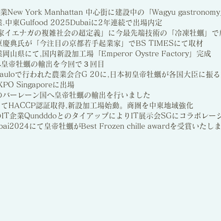
New York Manhattan 中心街に建設中の「Wagyu gastrono
.中東Gulfood 2025Dubaiに2年連続で出場内定
K漫画家イエナガの複雑社会の超定義」に今最先端技術の「冷凍牡蠣」で
松原慶典氏が「今注目の京都若手起業家」でBS TIMESにて取材
岡山県にて,国内新設加工場「Emperor Oystre Factory」完成
baiへ皇帝牡蠣の輸出を今回で３回目
lSão Pauloで行われた農業会合G 20に,日本初皇帝牡蠣が各国大臣に
EXPO Singaporeに出場
初のバーレーン国へ皇帝牡蠣の輸出を行いました
aiにてHACCP認証取得,新設加工場始動。商圏を中東地域強化
oreのIT企業QundddoとのタイアップによりIT展示会SGにコラボレー
Dubai2024にて皇帝牡蠣がBest Frozen chille awardを受賞いた