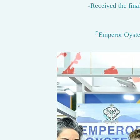
-Received the fina
「
Emperor 