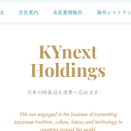
GE
会社案内
水産養殖輸出
海外レストラ
KYnext
Holdings
​日本の特産品を世界へ広めます。
We are engaged in the business of transmitting
Japanese tradition, culture, history and technology to
countries around the world.