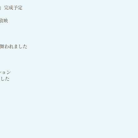
my」完成予定
放映
振る舞われました
ション
しました