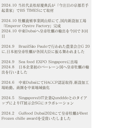
2024.10 当社代表松原慶典氏が「今注目の京都若手
起業家」でBS TIMESにて取材
2024.10 牡蠣養殖事業岡山県にて,国内新設加工場
「Emperor Oystre Factory」完成
2024.10 中東Dubaiへ皇帝牡蠣の輸出を今回で３回
目
2024.9 BrazilSão Pauloで行われた農業会合G 20
に,日本初皇帝牡蠣が各国大臣に振る舞われました
2024.9 Sea food EXPO Singaporeに出場
2024.8 日本企業初のバーレーン国へ皇帝牡蠣の輸
出を行いました
2024.6 中東DubaiにてHACCP認証取得,新設加工
場始動。商圏を中東地域強化
2024.5 SingaporeのIT企業Qundddoとのタイア
ップによりIT展示会SGにコラボレーション
2024.2 Gulfood Dubai2024にて皇帝牡蠣がBest
Frozen chille awardを受賞いたしました