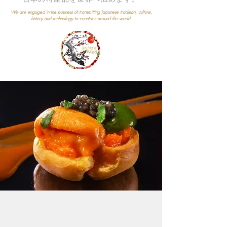
We are engaged in the business of transmitting Japanese tradition, culture,
history and technology to countries around the world.