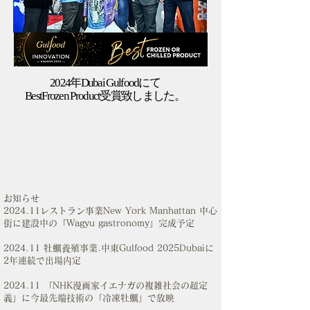
2024年Dubai Gulfoodにて
​BestFrozen Product受賞致しました。
お知らせ
2024.11レストラン事業New York Manhattan 中心
街に建設中の「Wagyu gastronomy」完成予定
2024.11 牡蠣養殖事業.中東Gulfood 2025Dubaiに
2年連続で出場内定
2024.11 「NHK漫画家イエナガの複雑社会の超定
義」に今最先端技術の「冷凍牡蠣」で放映