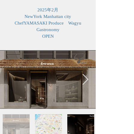
2025年2月
NewYork Manhattan city
​ChefYAMASAKI Produce Wagyu
Gastronomy
OPEN