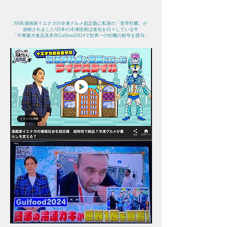
​NHK漫画家イエナガの冷凍グルメ超定義に私達の「皇帝牡蠣」が
放映されました!日本の冷凍技術は進化を日々している中
「中東最大食品見本市Gulfood2024で世界一の牡蠣の称号を授与」