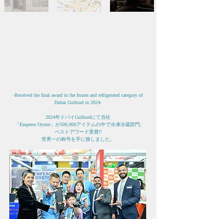
-Received the final award in the frozen and refrigerated category of
Dubai Gulfood in 2024-
2024年ドバイGulfoodにて当社
「
Emperor Oyster」が500,000アイテムの中で冷凍冷蔵部門,
ベストアワード受賞!!
​世界一の称号を手に致しました
。