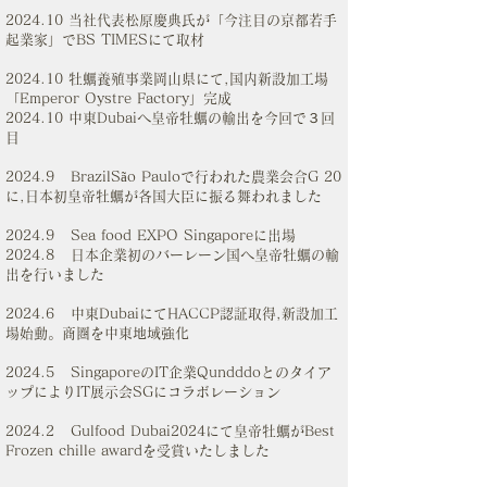
2024.10 当社代表松原慶典氏が「今注目の京都若手
起業家」でBS TIMESにて取材
2024.10 牡蠣養殖事業岡山県にて,国内新設加工場
「Emperor Oystre Factory」完成
2024.10 中東Dubaiへ皇帝牡蠣の輸出を今回で３回
目
2024.9 BrazilSão Pauloで行われた農業会合G 20
に,日本初皇帝牡蠣が各国大臣に振る舞われました
2024.9 Sea food EXPO Singaporeに出場
2024.8 日本企業初のバーレーン国へ皇帝牡蠣の輸
出を行いました
2024.6 中東DubaiにてHACCP認証取得,新設加工
場始動。商圏を中東地域強化
2024.5 SingaporeのIT企業Qundddoとのタイア
ップによりIT展示会SGにコラボレーション
2024.2 Gulfood Dubai2024にて皇帝牡蠣がBest
Frozen chille awardを受賞いたしました