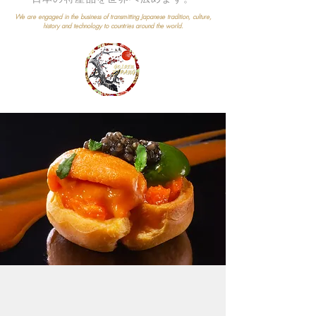
We are engaged in the business of transmitting Japanese tradition, culture,
history and technology to countries around the world.