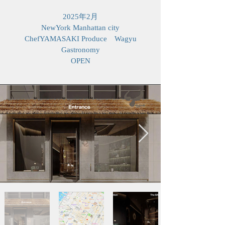
2025年2月
NewYork Manhattan city
​ChefYAMASAKI Produce Wagyu
Gastronomy
OPEN