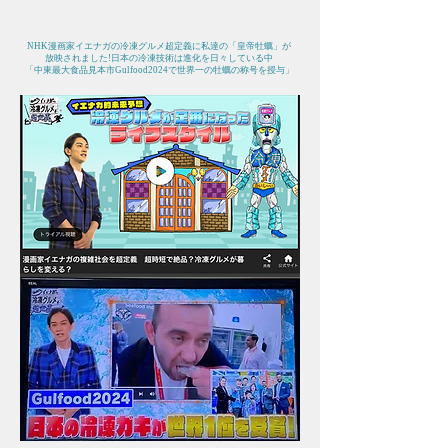
​NHK漫画家イエナガの冷凍グルメ超定義に私達の「皇帝牡蠣」が
放映されました!日本の冷凍技術は進化を日々している中
「中東最大食品見本市Gulfood2024で世界一の牡蠣の称号を授与」