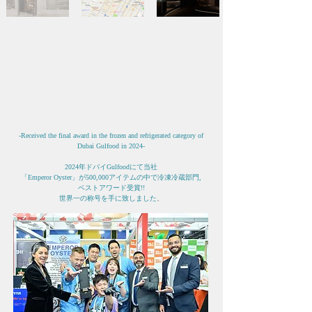
-Received the final award in the frozen and refrigerated category of
Dubai Gulfood in 2024-
2024年ドバイGulfoodにて当社
「
Emperor Oyster」が500,000アイテムの中で冷凍冷蔵部門,
ベストアワード受賞!!
​世界一の称号を手に致しました
。