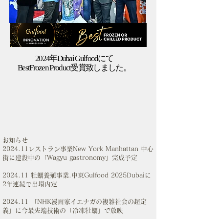
2024年Dubai Gulfoodにて
​BestFrozen Product受賞致しました。
お知らせ
2024.11レストラン事業New York Manhattan 中心
街に建設中の「Wagyu gastronomy」完成予定
2024.11 牡蠣養殖事業.中東Gulfood 2025Dubaiに
2年連続で出場内定
2024.11 「NHK漫画家イエナガの複雑社会の超定
義」に今最先端技術の「冷凍牡蠣」で放映