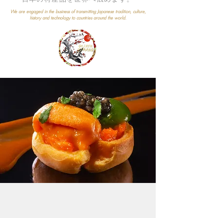
We are engaged in the business of transmitting Japanese tradition, culture,
history and technology to countries around the world.