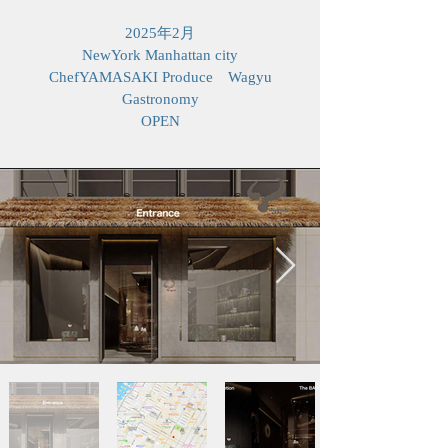
2025年2月
NewYork Manhattan city
​ChefYAMASAKI Produce Wagyu
Gastronomy
OPEN