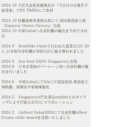
2024.10 当社代表松原慶典氏が「今注目の京都若手
起業家」でBS TIMESにて取材
2024.10 牡蠣養殖事業岡山県にて,国内新設加工場
「Emperor Oystre Factory」完成
2024.10 中東Dubaiへ皇帝牡蠣の輸出を今回で３回
目
2024.9 BrazilSão Pauloで行われた農業会合G 20
に,日本初皇帝牡蠣が各国大臣に振る舞われました
2024.9 Sea food EXPO Singaporeに出場
2024.8 日本企業初のバーレーン国へ皇帝牡蠣の輸
出を行いました
2024.6 中東DubaiにてHACCP認証取得,新設加工
場始動。商圏を中東地域強化
2024.5 SingaporeのIT企業Qundddoとのタイア
ップによりIT展示会SGにコラボレーション
2024.2 Gulfood Dubai2024にて皇帝牡蠣がBest
Frozen chille awardを受賞いたしました