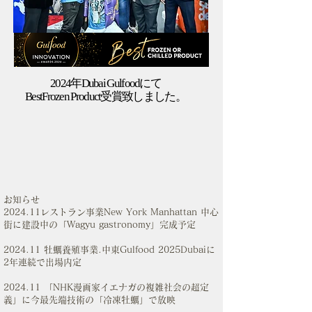
2024年Dubai Gulfoodにて
​BestFrozen Product受賞致しました。
お知らせ
2024.11レストラン事業New York Manhattan 中心
街に建設中の「Wagyu gastronomy」完成予定
2024.11 牡蠣養殖事業.中東Gulfood 2025Dubaiに
2年連続で出場内定
2024.11 「NHK漫画家イエナガの複雑社会の超定
義」に今最先端技術の「冷凍牡蠣」で放映