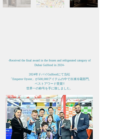
-Received the final award in the frozen and refrigerated category of
Dubai Gulfood in 2024-
2024年ドバイGulfoodにて当社
「
Emperor Oyster」が500,000アイテムの中で冷凍冷蔵部門,
ベストアワード受賞!!
​世界一の称号を手に致しました
。