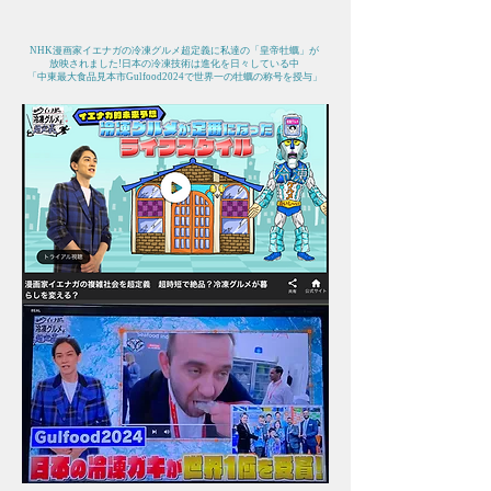
​NHK漫画家イエナガの冷凍グルメ超定義に私達の「皇帝牡蠣」が
放映されました!日本の冷凍技術は進化を日々している中
「中東最大食品見本市Gulfood2024で世界一の牡蠣の称号を授与」